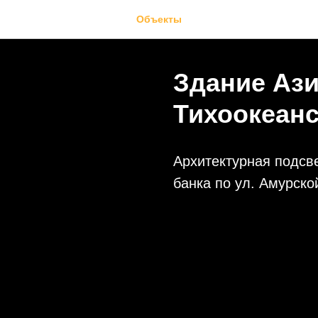
Объекты
Здание Ази
Тихоокеанс
Архитектурная подсве
банка по ул. Амурско
2022-12-08 17:47