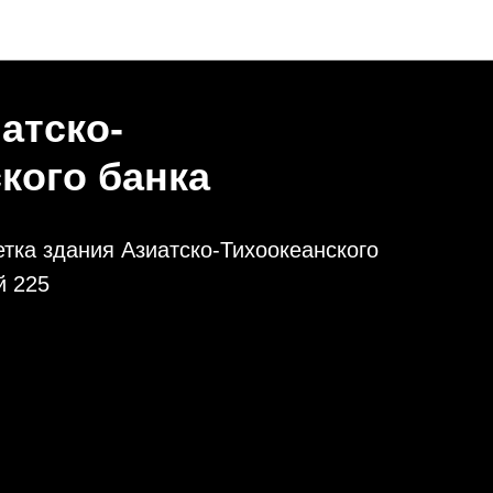
атско-
кого банка
тка здания Азиатско-Тихоокеанского
й 225