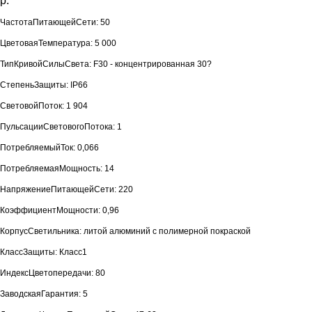
р.
ЧастотаПитающейСети: 50
ЦветоваяТемпература: 5 000
ТипКривойСилыСвета: F30 - концентрированная 30?
СтепеньЗащиты: IP66
СветовойПоток: 1 904
ПульсацииСветовогоПотока: 1
ПотребляемыйТок: 0,066
ПотребляемаяМощность: 14
НапряжениеПитающейСети: 220
КоэффициентМощности: 0,96
КорпусСветильника: литой алюминий с полимерной покраской
КлассЗащиты: Класс1
ИндексЦветопередачи: 80
ЗаводскаяГарантия: 5