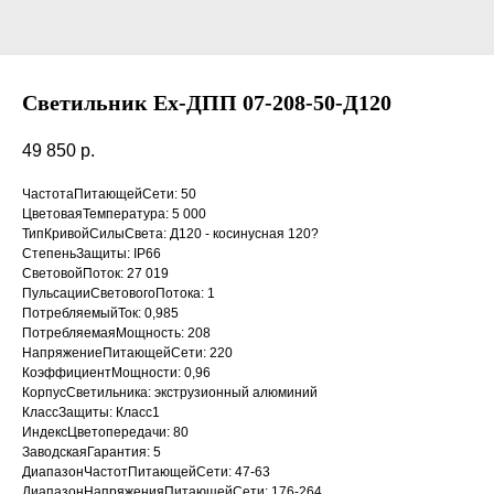
Светильник Ex-ДПП 07-208-50-Д120
49 850
р.
ЧастотаПитающейСети: 50
ЦветоваяТемпература: 5 000
ТипКривойСилыСвета: Д120 - косинусная 120?
СтепеньЗащиты: IP66
СветовойПоток: 27 019
ПульсацииСветовогоПотока: 1
ПотребляемыйТок: 0,985
ПотребляемаяМощность: 208
НапряжениеПитающейСети: 220
КоэффициентМощности: 0,96
КорпусСветильника: экструзионный алюминий
КлассЗащиты: Класс1
ИндексЦветопередачи: 80
ЗаводскаяГарантия: 5
ДиапазонЧастотПитающейСети: 47-63
ДиапазонНапряженияПитающейСети: 176-264