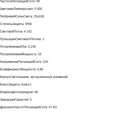
ЧастотаПитающейСети: 50
ЦветоваяТемпература: 5 000
ТипКривойСилыСвета: 25х100
СтепеньЗащиты: IP66
СветовойПоток: 4 142
ПульсацииСветовогоПотока: 1
ПотребляемыйТок: 0,156
ПотребляемаяМощность: 33
НапряжениеПитающейСети: 220
КоэффициентМощности: 0,96
КорпусСветильника: экструзионный алюминий
КлассЗащиты: Класс1
ИндексЦветопередачи: 80
ЗаводскаяГарантия: 5
ДиапазонЧастотПитающейСети: 47-63