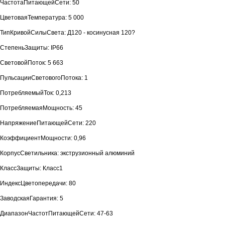
ЧастотаПитающейСети: 50
ЦветоваяТемпература: 5 000
ТипКривойСилыСвета: Д120 - косинусная 120?
СтепеньЗащиты: IP66
СветовойПоток: 5 663
ПульсацииСветовогоПотока: 1
ПотребляемыйТок: 0,213
ПотребляемаяМощность: 45
НапряжениеПитающейСети: 220
КоэффициентМощности: 0,96
КорпусСветильника: экструзионный алюминий
КлассЗащиты: Класс1
ИндексЦветопередачи: 80
ЗаводскаяГарантия: 5
ДиапазонЧастотПитающейСети: 47-63