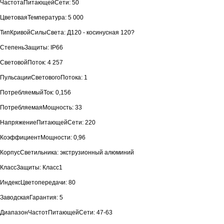
ЧастотаПитающейСети: 50
ЦветоваяТемпература: 5 000
ТипКривойСилыСвета: Д120 - косинусная 120?
СтепеньЗащиты: IP66
СветовойПоток: 4 257
ПульсацииСветовогоПотока: 1
ПотребляемыйТок: 0,156
ПотребляемаяМощность: 33
НапряжениеПитающейСети: 220
КоэффициентМощности: 0,96
КорпусСветильника: экструзионный алюминий
КлассЗащиты: Класс1
ИндексЦветопередачи: 80
ЗаводскаяГарантия: 5
ДиапазонЧастотПитающейСети: 47-63