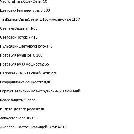
ЧастотаПитающейСети: 50
ЦветоваяТемпература: 5 000
ТипКривойСилыСвета: Д110 - косинусная 110?
СтепеньЗащиты: IP66
СветовойПоток: 7 410
ПульсацииСветовогоПотока: 1
ПотребляемыйТок: 0,308
ПотребляемаяМощность: 65
НапряжениеПитающейСети: 220
КоэффициентМощности: 0,96
КорпусСветильника: экструзионный алюминий
КлассЗащиты: Класс1
ИндексЦветопередачи: 80
ЗаводскаяГарантия: 5
ДиапазонЧастотПитающейСети: 47-63