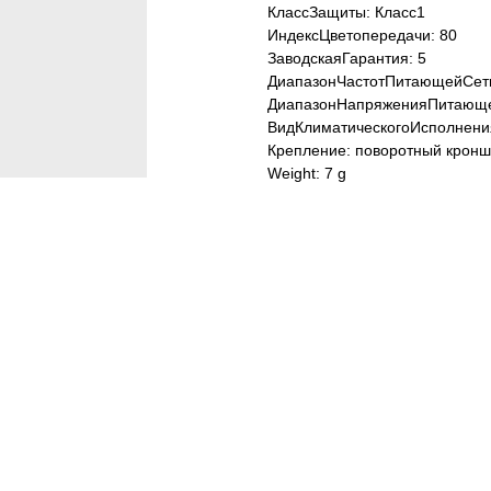
КлассЗащиты: Класс1
ИндексЦветопередачи: 80
ЗаводскаяГарантия: 5
ДиапазонЧастотПитающейСети
ДиапазонНапряженияПитающе
ВидКлиматическогоИсполнени
Крепление: поворотный кронш
Weight: 7 g