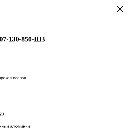
07-130-850-Ш3
ирокая осевая
20
онный алюминий