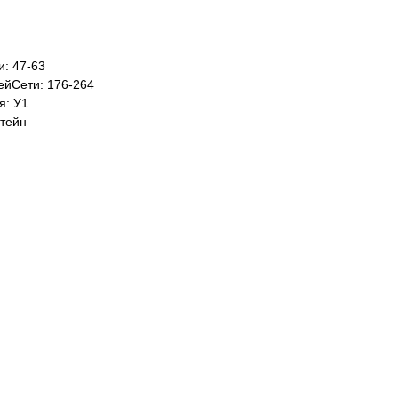
: 47-63
йСети: 176-264
я: У1
тейн