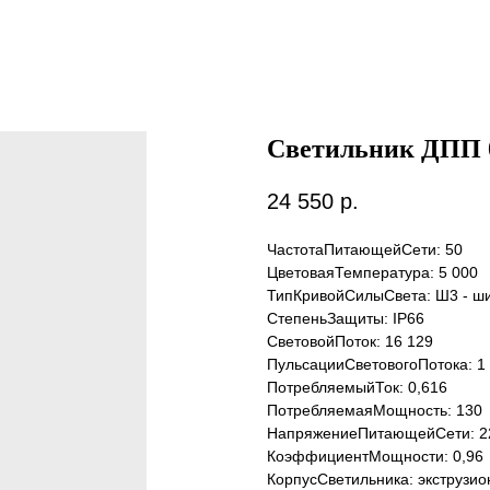
Светильник ДПП 
24 550
р.
ЧастотаПитающейСети: 50
ЦветоваяТемпература: 5 000
ТипКривойСилыСвета: Ш3 - ш
СтепеньЗащиты: IP66
СветовойПоток: 16 129
ПульсацииСветовогоПотока: 1
ПотребляемыйТок: 0,616
ПотребляемаяМощность: 130
НапряжениеПитающейСети: 2
КоэффициентМощности: 0,96
КорпусСветильника: экструзи