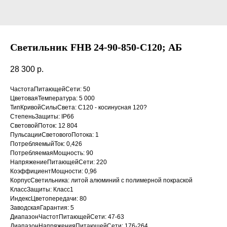
Светильник FHB 24-90-850-C120; АБ
28 300
р.
ЧастотаПитающейСети: 50
ЦветоваяТемпература: 5 000
ТипКривойСилыСвета: C120 - косинусная 120?
СтепеньЗащиты: IP66
СветовойПоток: 12 804
ПульсацииСветовогоПотока: 1
ПотребляемыйТок: 0,426
ПотребляемаяМощность: 90
НапряжениеПитающейСети: 220
КоэффициентМощности: 0,96
КорпусСветильника: литой алюминий с полимерной покраской
КлассЗащиты: Класс1
ИндексЦветопередачи: 80
ЗаводскаяГарантия: 5
ДиапазонЧастотПитающейСети: 47-63
ДиапазонНапряженияПитающейСети: 176-264