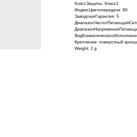
КлассЗащиты: Класс1
ИндексЦветопередачи: 80
ЗаводскаяГарантия: 5
ДиапазонЧастотПитающейСети
ДиапазонНапряженияПитающе
ВидКлиматическогоИсполнени
Крепление: поворотный кронш
Weight: 2 g