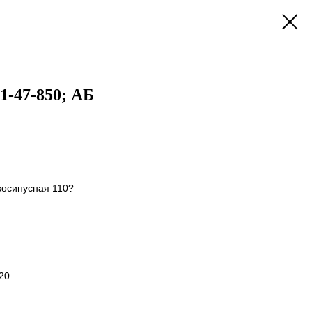
1-47-850; АБ
косинусная 110?
20