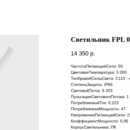
Светильник FPL 0
14 350
р.
ЧастотаПитающейСети: 50
ЦветоваяТемпература: 5 000
ТипКривойСилыСвета: C110 - 
СтепеньЗащиты: IP66
СветовойПоток: 6 203
ПульсацииСветовогоПотока: 1
ПотребляемыйТок: 0,223
ПотребляемаяМощность: 47
НапряжениеПитающейСети: 2
КоэффициентМощности: 0,96
КорпусСветильника: ПК