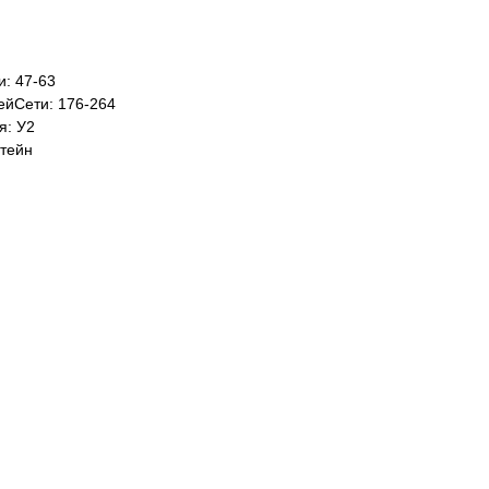
: 47-63
йСети: 176-264
я: У2
тейн