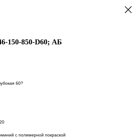
6-150-850-D60; АБ
лубокая 60?
20
юминий с полимерной покраской