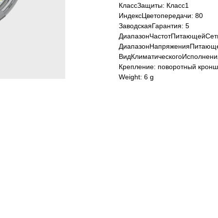
КлассЗащиты: Класс1
ИндексЦветопередачи: 80
ЗаводскаяГарантия: 5
ДиапазонЧастотПитающейСети
ДиапазонНапряженияПитающе
ВидКлиматическогоИсполнени
Крепление: поворотный кронш
Weight: 6 g