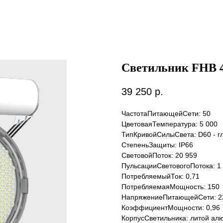
Светильник FHB 4
39 250
р.
ЧастотаПитающейСети: 50
ЦветоваяТемпература: 5 000
ТипКривойСилыСвета: D60 - г
СтепеньЗащиты: IP66
СветовойПоток: 20 959
ПульсацииСветовогоПотока: 1
ПотребляемыйТок: 0,71
ПотребляемаяМощность: 150
НапряжениеПитающейСети: 2
КоэффициентМощности: 0,96
КорпусСветильника: литой ал